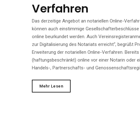
Verfahren
Das derzeitige Angebot an notariellen Online-Verfah
können auch einstimmige Gesellschafterbeschlüss
online beurkundet werden. Auch Vereinsregisteranmel
zur Digitalisierung des Notariats erreicht“, begrüßt
Erweiterung der notariellen Online-Verfahren. Bere
(haftungsbeschränkt) online vor einer Notarin oder
Handels-, Partnerschafts- und Genossenschaftsregist
Erweiterung
Mehr Lesen
Der
Notariellen
Online-
Verfahren